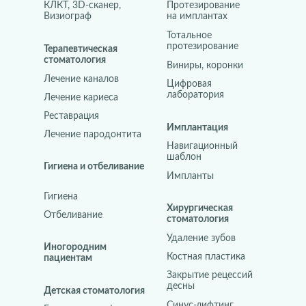
КЛКТ, 3D-сканер,
Протезирование
Визиограф
на имплантах
Тотальное
протезирование
Терапевтическая
стоматология
Виниры, коронки
Лечение каналов
Цифровая
лаборатория
Лечение кариеса
Реставрация
Имплантация
Лечение пародонтита
Навигационный
шаблон
Гигиена и отбеливание
Импланты
Гигиена
Хирургическая
Отбеливание
стоматология
Удаление зубов
Иногородним
Костная пластика
пациентам
Закрытие рецессий
десны
Детская стоматология
Синус-лифтинг