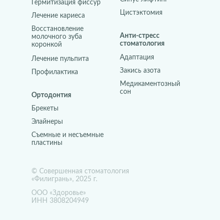
Гермитизация фиссур
Цистэктомия
Лечение кариеса
Восстановление
Анти-стресс
молочного зуба
стоматология
коронкой
Адаптация
Лечение пульпита
Закись азота
Профилактика
Медикаментозный
сон
Ортодонтия
Брекеты
Элайнеры
Съемные и несъемные
пластины
© Совершенная стоматология
«Филигрань», 2025 г.
ООО «Здоровье»
ИНН 3808204949