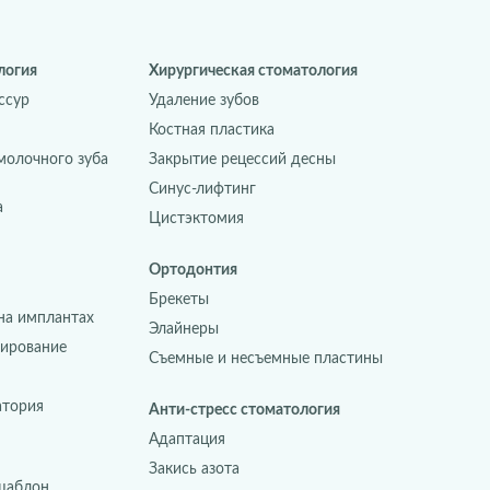
логия
Хирургическая стоматология
ссур
Удаление зубов
Костная пластика
молочного зуба
Закрытие рецессий десны
Синус-лифтинг
а
Цистэктомия
Ортодонтия
Брекеты
на имплантах
Элайнеры
зирование
Съемные и несъемные пластины
атория
Анти-стресс стоматология
Адаптация
Закись азота
шаблон