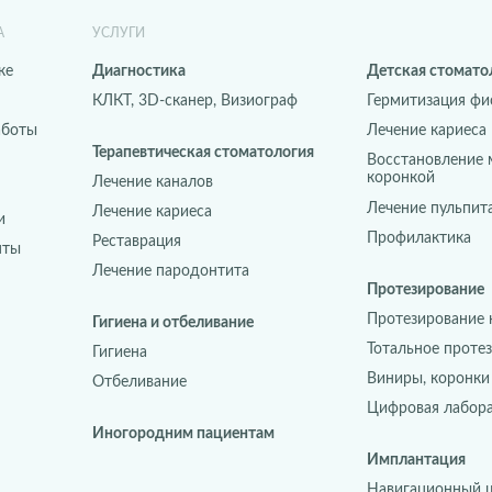
А
УСЛУГИ
ке
Диагностика
Детская стомато
КЛКТ, 3D-сканер, Визиограф
Гермитизация фи
аботы
Лечение кариеса
Терапевтическая стоматология
Восстановление 
коронкой
Лечение каналов
Лечение пульпит
Лечение кариеса
и
Профилактика
Реставрация
нты
Лечение пародонтита
Протезирование
Протезирование 
Гигиена и отбеливание
Тотальное проте
Гигиена
Виниры, коронки
Отбеливание
Цифровая лабор
Иногородним пациентам
Имплантация
Навигационный 