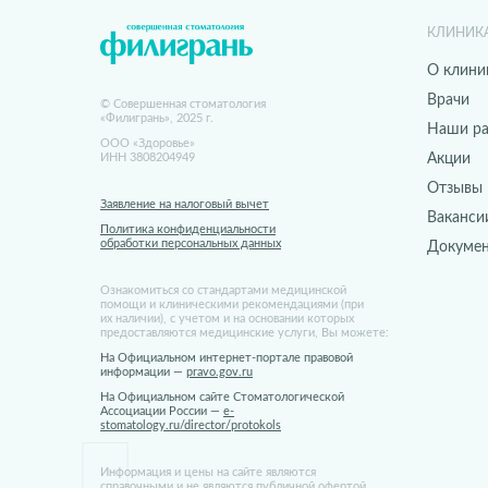
КЛИНИК
О клини
Врачи
© Совершенная стоматология
«Филигрань», 2025 г.
Наши р
ООО «Здоровье»
ИНН 3808204949
Акции
Отзывы
Заявление на налоговый вычет
Ваканси
Политика конфиденциальности
обработки персональных данных
Докуме
Ознакомиться со стандартами медицинской
помощи и клиническими рекомендациями (при
их наличии), с учетом и на основании которых
предоставляются медицинские услуги, Вы можете:
На Официальном интернет-портале правовой
информации —
pravo.gov.ru
На Официальном сайте Стоматологической
Ассоциации России —
e-
stomatology.ru/director/protokols
Информация и цены на сайте являются
справочными и не являются публичной офертой.