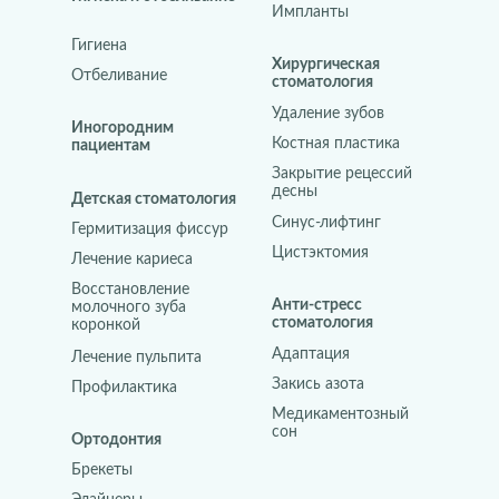
Импланты
Гигиена
Хирургическая
Отбеливание
стоматология
Удаление зубов
Иногородним
Костная пластика
пациентам
Закрытие рецессий
десны
Детская стоматология
Синус-лифтинг
Гермитизация фиссур
Цистэктомия
Лечение кариеса
Восстановление
Анти-стресс
молочного зуба
стоматология
коронкой
Адаптация
Лечение пульпита
Закись азота
Профилактика
Медикаментозный
сон
Ортодонтия
Брекеты