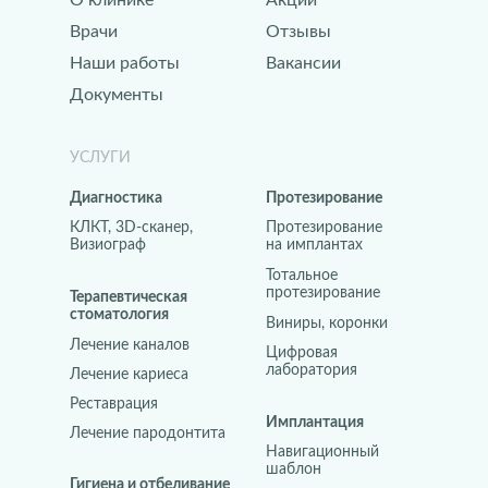
О клинике
Акции
Врачи
Отзывы
Наши работы
Вакансии
Документы
УСЛУГИ
Диагностика
Протезирование
КЛКТ, 3D-сканер,
Протезирование
Визиограф
на имплантах
Тотальное
протезирование
Терапевтическая
стоматология
Виниры, коронки
Лечение каналов
Цифровая
лаборатория
Лечение кариеса
Реставрация
Имплантация
Лечение пародонтита
Навигационный
шаблон
Гигиена и отбеливание