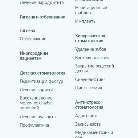
Лечение пародонтита
Навигационный
шаблон
Гигиена и отбеливание
Импланты
Гигиена
Хирургическая
Отбеливание
стоматология
Удаление зубов
Иногородним
Костная пластика
пациентам
Закрытие рецессий
десны
Детская стоматология
Синус-лифтинг
Гермитизация фиссур
Цистэктомия
Лечение кариеса
Восстановление
Анти-стресс
молочного зуба
стоматология
коронкой
Адаптация
Лечение пульпита
Закись азота
Профилактика
Медикаментозный
сон