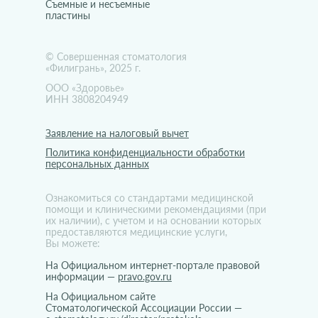
Съемные и несъемные
пластины
© Совершенная стоматология
«Филигрань», 2025 г.
ООО «Здоровье»
ИНН 3808204949
Заявление на налоговый вычет
Политика конфиденциальности обработки
персональных данных
Ознакомиться со стандартами медицинской
помощи и клиническими рекомендациями (при
их наличии), с учетом и на основании которых
предоставляются медицинские услуги,
Вы можете:
На Официальном интернет-портале правовой
информации —
pravo.gov.ru
На Официальном сайте
Стоматологической Ассоциации России —