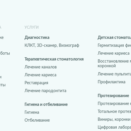
А
УСЛУГИ
ке
Диагностика
Детская стомато
КЛКТ, 3D-сканер, Визиограф
Гермитизация фи
аботы
Лечение кариеса
Терапевтическая стоматология
Восстановление 
коронкой
Лечение каналов
Лечение пульпит
Лечение кариеса
и
Профилактика
Реставрация
нты
Лечение пародонтита
Протезирование
Протезирование 
Гигиена и отбеливание
Тотальное проте
Гигиена
Виниры, коронки
Отбеливание
Цифровая лабор