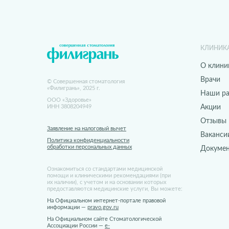
КЛИНИК
О клини
Врачи
© Совершенная стоматология
«Филигрань», 2025 г.
Наши р
ООО «Здоровье»
ИНН 3808204949
Акции
Отзывы
Заявление на налоговый вычет
Ваканси
Политика конфиденциальности
обработки персональных данных
Докуме
Ознакомиться со стандартами медицинской
помощи и клиническими рекомендациями (при
их наличии), с учетом и на основании которых
предоставляются медицинские услуги, Вы можете:
На Официальном интернет-портале правовой
информации —
pravo.gov.ru
На Официальном сайте Стоматологической
Ассоциации России —
e-