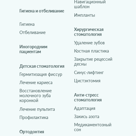
Навигационный
шаблон
Гигиена и отбеливание
Импланты
Гигиена
Хирургическая
Отбеливание
стоматология
Удаление зубов
Иногородним
Костная пластика
пациентам
Закрытие рецессий
десны
Детская стоматология
Синус-лифтинг
Гермитизация фиссур
Цистэктомия
Лечение кариеса
Восстановление
Анти-стресс
молочного зуба
стоматология
коронкой
Адаптация
Лечение пульпита
Закись азота
Профилактика
Медикаментозный
сон
Ортодонтия