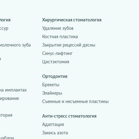
логия
Хирургическая стоматология
ссур
Удаление зубов
Костная пластика
молочного зуба
Закрытие рецессий десны
Синус-лифтинг
а
Цистэктомия
Ортодонтия
Брекеты
на имплантах
Элайнеры
зирование
Съемные и несъемные пластины
атория
Анти-стресс стоматология
Адаптация
Закись азота
шаблон