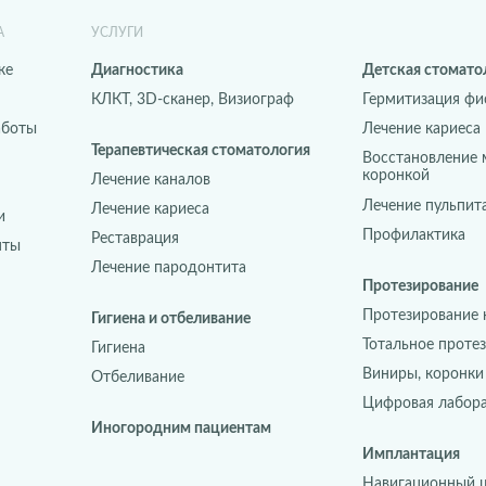
А
УСЛУГИ
ке
Диагностика
Детская стомато
КЛКТ, 3D-сканер, Визиограф
Гермитизация фи
аботы
Лечение кариеса
Терапевтическая стоматология
Восстановление 
коронкой
Лечение каналов
Лечение пульпит
Лечение кариеса
и
Профилактика
Реставрация
нты
Лечение пародонтита
Протезирование
Протезирование 
Гигиена и отбеливание
Тотальное проте
Гигиена
Виниры, коронки
Отбеливание
Цифровая лабор
Иногородним пациентам
Имплантация
Навигационный 