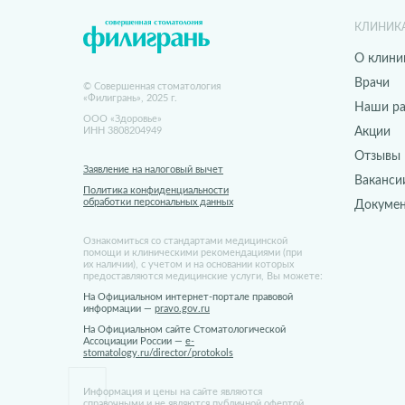
КЛИНИК
О клини
Врачи
© Совершенная стоматология
«Филигрань», 2025 г.
Наши р
ООО «Здоровье»
ИНН 3808204949
Акции
Отзывы
Заявление на налоговый вычет
Ваканси
Политика конфиденциальности
обработки персональных данных
Докуме
Ознакомиться со стандартами медицинской
помощи и клиническими рекомендациями (при
их наличии), с учетом и на основании которых
предоставляются медицинские услуги, Вы можете:
На Официальном интернет-портале правовой
информации —
pravo.gov.ru
На Официальном сайте Стоматологической
Ассоциации России —
e-
stomatology.ru/director/protokols
Информация и цены на сайте являются
справочными и не являются публичной офертой.